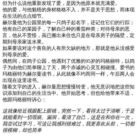
但为什么说他重新发现了爱，是因为他原本就充满爱。
他的爱，与他魁梧的身材格格不入，并不是关于思想，而体现
在生活的点点细节。
赫尔曼他为公园里的每一只鸽子起名字，还记住它们的行踪；
他有自己的菜园子，了解自己种的番茄种类；对待母亲的恶
言，他从不责怪，虽已搬出来住也只是在母亲房子的隔壁，定
期到母亲家送水果。
如果要说对这个善良的人有所欠缺的地方，那就是他从没感受
到母亲的爱。
偶然间，在鸽子公园，他遇到了优雅的95岁的玛格丽特，以鸽
子为由他们简单聊上了天，两个赤诚的心灵互相碰撞。爱书的
玛格丽特为赫尔曼读书，从此就像不约而同一样，午后两人会
出现在这里读书。
随着文字的进入，赫尔曼思想慢慢转变，他无意识地把这些知
识添加到自己的生活当中。他开始思考，但也给他带来不适，
他跟玛格丽特诉心：
这就像给近视眼配上眼镜，突然一下，看得太过于清晰，于是
就能看到一切瑕疵、漏洞，看清了自己，这是在和你在一次，
我尝试过学习，可这让我感到很难过，我更喜欢从前，一切都
很模糊，却也简单