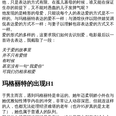
他，只是表达的方式有限。在孤儿寡母的时候，谁又能在保证
生存的前提下，又不能对愚蠢的儿子发脾气呢？
他发现的是畸形的母爱，只能说每个人的表达爱的方式是不一
样的。与玛格丽特表达的爱不一样；与酒馆伙伴以陪伴嬉笑调
侃表达爱的方式不一样；与妻子以理解包容表达爱的方式又不
一样。
爱的形式的多样的，这要求我们如何去识别爱，电影最后以一
首诗去表达，我截取了一段：
关于爱的故事里
并不只有爱情
有时候
甚至没有一句“我爱你”
可我们仍相亲相爱
玛格丽特的出现
H1
于男主而言，遇到玛格丽特是幸运的。她年迈柔弱娇小外在与
她优雅知性博学内在的冲突，非常让人动容深思。但就连这样
的人，也都无法处理经济难堪的老年（也许95岁真的是太老
了），她也属于普通人的队列。