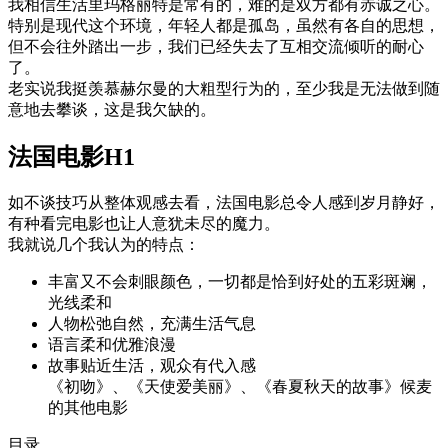
我相信生活里玛格丽特是常有的，难的是双方都有赤诚之心。
特别是现代这个环境，年轻人都是孤岛，虽然有各自的思想，
但不会往外踏出一步，我们已经失去了互相交流倾听的耐心
了。
老实说我挺羡慕赫尔曼的大粗型行为的，至少我是无法做到随
意地去攀谈，这是我欠缺的。
法国电影
H1
如不谈技巧从整体观感去看，法国电影总令人感到岁月静好，
有种看完电影也让人意犹未尽的魔力。
我就说几个我认为的特点：
丰富又不会刺眼颜色，一切都是恰到好处的五彩斑斓，
光线柔和
人物松弛自然，充满生活气息
语言柔和优雅浪漫
故事贴近生活，观众有代入感
《初吻》、《天使爱美丽》、《春夏秋天的故事》候麦
的其他电影
目录