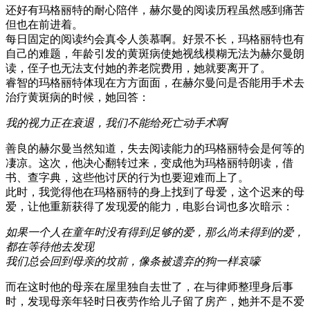
还好有玛格丽特的耐心陪伴，赫尔曼的阅读历程虽然感到痛苦
但也在前进着。
每日固定的阅读约会真令人羡慕啊。好景不长，玛格丽特也有
自己的难题，年龄引发的黄斑病使她视线模糊无法为赫尔曼朗
读，侄子也无法支付她的养老院费用，她就要离开了。
睿智的玛格丽特体现在方方面面，在赫尔曼问是否能用手术去
治疗黄斑病的时候，她回答：
我的视力正在衰退，我们不能给死亡动手术啊
善良的赫尔曼当然知道，失去阅读能力的玛格丽特会是何等的
凄凉。这次，他决心翻转过来，变成他为玛格丽特朗读，借
书、查字典，这些他讨厌的行为也要迎难而上了。
此时，我觉得他在玛格丽特的身上找到了母爱，这个迟来的母
爱，让他重新获得了发现爱的能力，电影台词也多次暗示：
如果一个人在童年时没有得到足够的爱，那么尚未得到的爱，
都在等待他去发现
我们总会回到母亲的坟前，像条被遗弃的狗一样哀嚎
而在这时他的母亲在屋里独自去世了，在与律师整理身后事
时，发现母亲年轻时日夜劳作给儿子留了房产，她并不是不爱