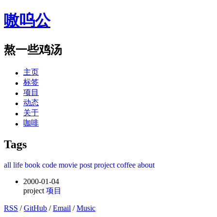
嗷呜公
熬一些鸡汤
主页
标签
项目
动态
关于
咖啡
Tags
all
life
book
code
movie
post
project
coffee
about
2000-01-04
project
项目
RSS
/
GitHub
/
Email
/
Music