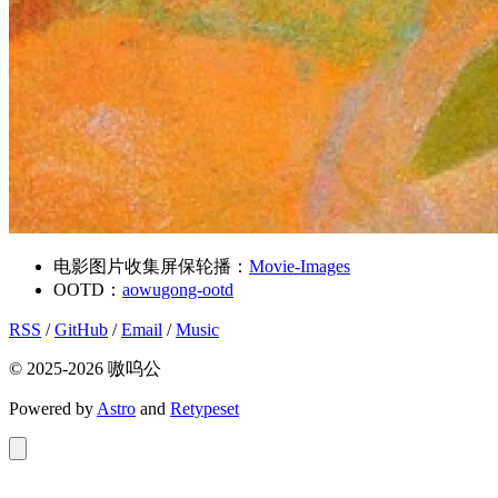
电影图片收集屏保轮播：
Movie-Images
OOTD：
aowugong-ootd
RSS
/
GitHub
/
Email
/
Music
© 2025-2026 嗷呜公
Powered by
Astro
and
Retypeset