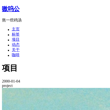
嗷呜公
熬一些鸡汤
主页
标签
项目
动态
关于
咖啡
项目
2000-01-04
project